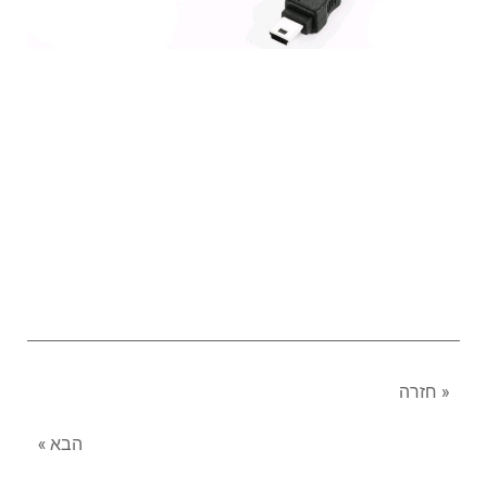
« חזרה
הבא »